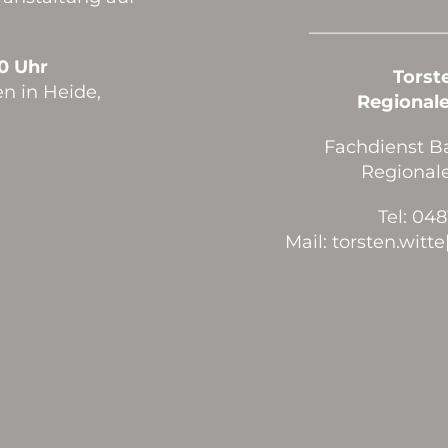
———————
00 Uhr
Torst
n in Heide,
Regional
Fachdienst Ba
Regional
Tel: 048
Mail:
torsten.witt