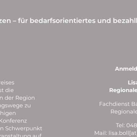
en – für bedarfsorientiertes und beza
Anmeld
reises
Lis
t die
Regional
n der Region
Fachdienst Ba
ungswege zu
Regional
ähigen
Konferenz
Tel: 048
en Schwerpunkt
Mail: lisa.boll
ranstaltung auf