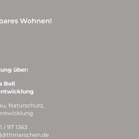
hlbares Wohnen!
ung über:
a Boll
entwicklung
u, Naturschutz,
entwicklung
1 / 97 1363
[at]dithmarschen.de