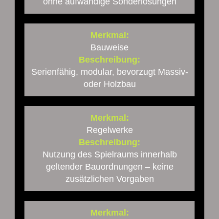
ohne aufwändige Sonderlösungen
Merkmal:
Bauweise
Beschreibung:
Serienfähig, modular, bevorzugt Massiv-
oder Holzbau
Merkmal:
Regelwerke
Beschreibung:
Nutzung des Spielraums innerhalb
geltender Bauordnungen – keine
zusätzlichen Vorgaben
Merkmal: