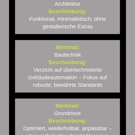
Architektur
Beschreibung:
Funktional, minimalistisch, ohne
gestalterische Extras
Merkmal:
Bautechnik
Beschreibung:
Verzicht auf übertechnisierte
Gebäudeautomation – Fokus auf
robuste, bewährte Standards
Merkmal:
Grundrisse
Beschreibung:
Optimiert, wiederholbar, anpassbar –