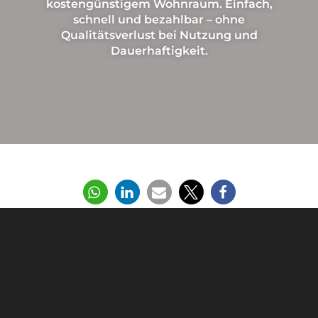
kostengünstigem Wohnraum. Einfach,
schnell und bezahlbar – ohne
Qualitätsverlust bei Nutzung und
Dauerhaftigkeit.
Teilen Sie diesen Beitrag gerne: