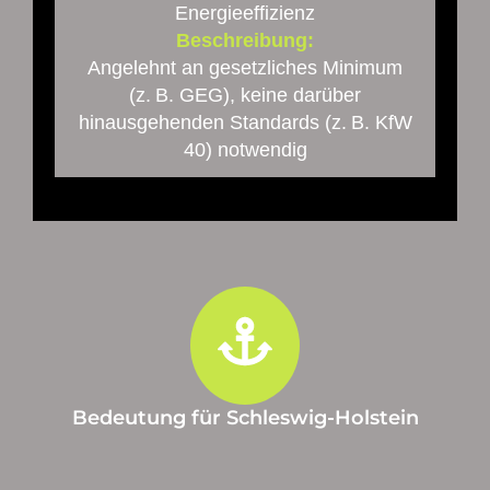
Energieeffizienz
Beschreibung:
Angelehnt an gesetzliches Minimum
(z. B. GEG), keine darüber
hinausgehenden Standards (z. B. KfW
40) notwendig
Bedeutung für Schleswig-Holstein