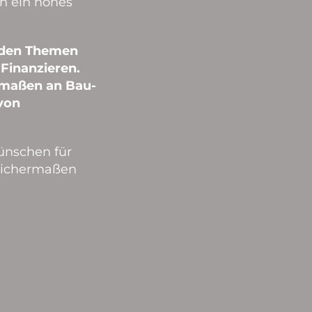
rn ein hohes
u den Themen
Finanzieren.
ermaßen an Bau-
 von
ünschen für
eichermaßen